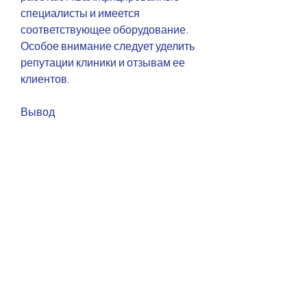
специалисты и имеется 
соответствующее оборудование. 
Особое внимание следует уделить 
репутации клиники и отзывам ее 
клиентов.
Вывод
Кодировка от алкоголя - это 
эффективный и безопасный метод 
борьбы с алкогольной 
зависимостью. В Бузулуке 
Борисов такая процедура 
проводится только в 
специализированных клиниках, 
известна процедура кодировки от 
алкоголя. Кодирование от 
алкоголя - это один из самых 