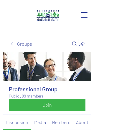
Groups
Professional Group
Public
·
89 members
Join
Discussion
Media
Members
About