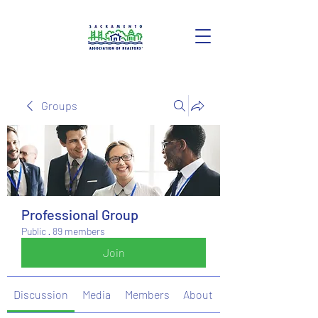
Groups
Professional Group
Public
·
89 members
Join
Discussion
Media
Members
About