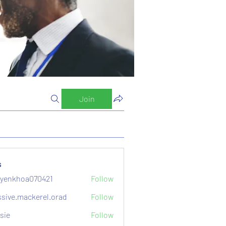
Join
s
yenkhoa070421
Follow
hoa070421
sive.mackerel.orad
Follow
mackerel.orad
sie
Follow