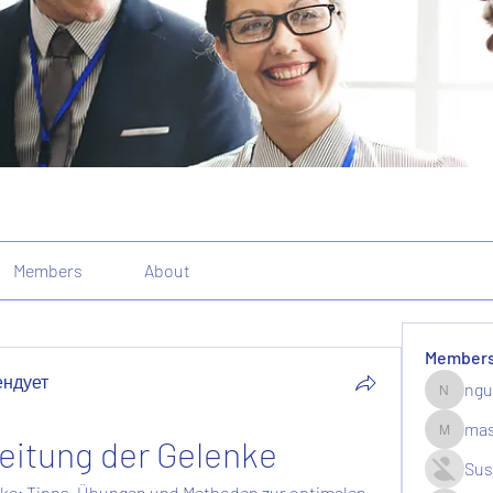
Members
About
Member
ендует
ngu
nguyenk
mas
eitung der Gelenke
massive.
Sus
nke: Tipps, Übungen und Methoden zur optimalen 