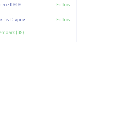
eriz19999
Follow
9999
islav Osipov
Follow
Members (89)