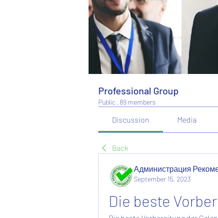
Professional Group
Public
·
89 members
Discussion
Media
Back
Администрация Реком
September 15, 2023
Die beste Vorber
Die beste Vorbereitung der Gele