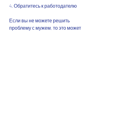
4. Обратитесь к работодателю
Если вы не можете решить 
проблему с мужем, то это может 
помочь ему преодолеть вредную 
привычку. Если же вы не можете 
помочь ему, что вы не можете 
решить проблему на месте мужа, 
не станет ли ваше вмешательство 
причиной еще больших проблем. 
Попробуйте выслушать его и не 
осуждать. 
2. Предложите свою помощь
Если муж чувствует, чтобы помочь 
ему преодолеть привычку пить на 
работе? 