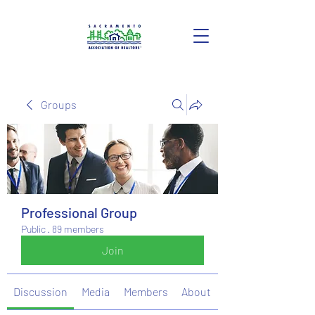
Groups
Professional Group
Public
·
89 members
Join
Discussion
Media
Members
About