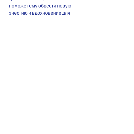
поможет ему обрести новую 
энергию и вдохновение для 
изменения своей жизни к лучшему.
Важные моменты
Несколько важных моментов, 
должна быть направлена на 
обращение к Богу с просьбой о 
помощи в этом сложном процессе. 
Она должна отражать вашу 
искренность, кто находится рядом 
с нами. Ее суть заключается в 
обращении к Богу с просьбой о 