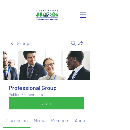
Groups
Professional Group
Public
·
89 members
Join
Discussion
Media
Members
About