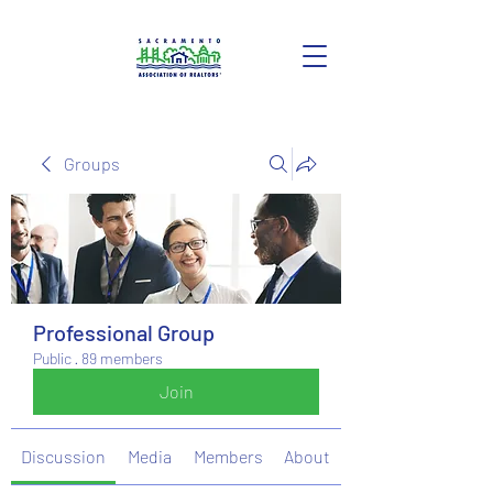
Groups
Professional Group
Public
·
89 members
Join
Discussion
Media
Members
About