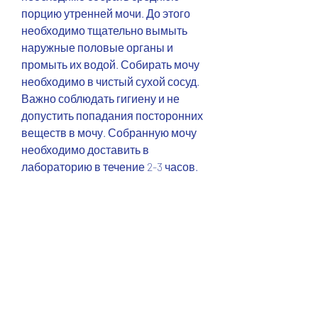
порцию утренней мочи. До этого 
необходимо тщательно вымыть 
наружные половые органы и 
промыть их водой. Собирать мочу 
необходимо в чистый сухой сосуд. 
Важно соблюдать гигиену и не 
допустить попадания посторонних 
веществ в мочу. Собранную мочу 
необходимо доставить в 
лабораторию в течение 2-3 часов.
Как интерпретировать результаты 
анализа мочи при остром 
гломерулонефрите
Результаты анализа мочи при 
остром гломерулонефрите 
должны быть оценены 