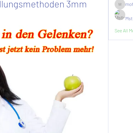
dlungsmethoden 3mm 
moh
moheriz1
Mst
See All 