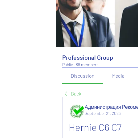
Professional Group
Public
·
89 members
Discussion
Media
Back
Администрация Реком
September 21, 2023
Hernie C6 C7 