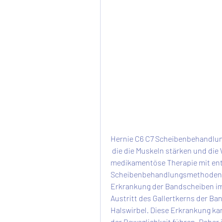
Hernie C6 C7 Scheibenbehandl
 die die Muskeln stärken und die Wirbelsäule entlasten. Ergänzend kann auch eine 
medikamentöse Therapie mit ent
Scheibenbehandlungsmethoden 3mm
Erkrankung der Bandscheiben im 
Austritt des Gallertkerns der B
Halswirbel. Diese Erkrankung k
der Beweglichkeit führen. Daher 