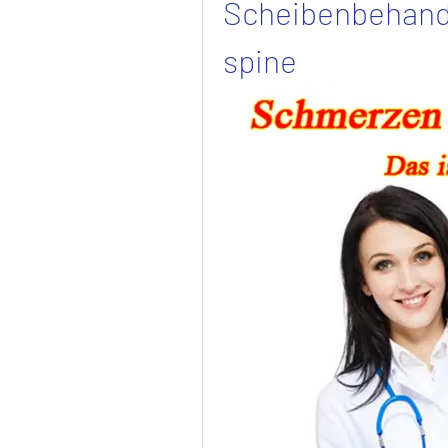
Scheibenbehan
spine