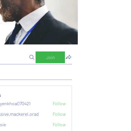
Join
s
yenkhoa070421
Follow
hoa070421
sive.mackerel.orad
Follow
mackerel.orad
sie
Follow