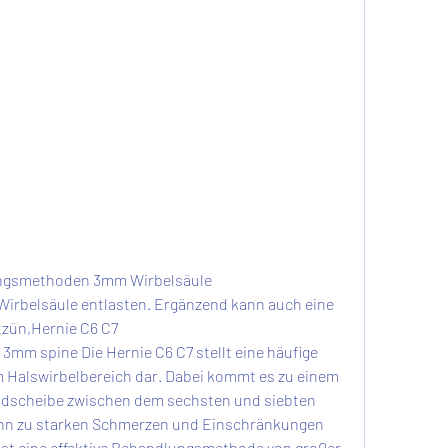
ungsmethoden 3mm Wirbelsäule
zün,Hernie C6 C7 
 spine Die Hernie C6 C7 stellt eine häufige 
Halswirbelbereich dar. Dabei kommt es zu einem 
andscheibe zwischen dem sechsten und siebten 
ann zu starken Schmerzen und Einschränkungen 
ist eine effektive Behandlungsmethode von großer 