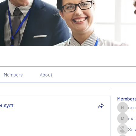
Members
About
Member
ендует
ngu
nguyenk
mas
massive.
Sus