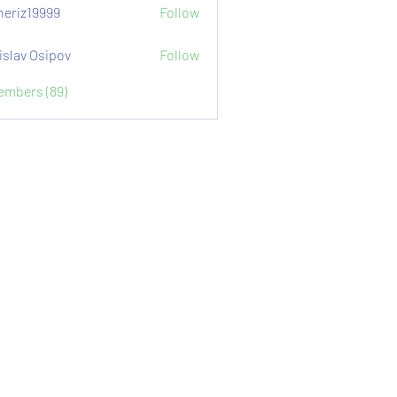
eriz19999
Follow
9999
islav Osipov
Follow
Members (89)