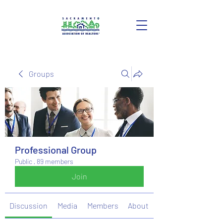
Groups
Professional Group
Public
·
89 members
Join
Discussion
Media
Members
About