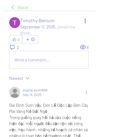
Back
Timothy Benson
September 11, 2025
·
joined the
group.
0
2
8
Write a comment...
Newest
engine.aszm888
Sep 14, 2025
Gia Đình Sum Vầy, Đón Lễ Độc Lập Bên Cây 
Mai Vàng Nở Bất Ngờ
Trong guồng quay hối hả của cuộc sống 
hiện đại, mỗi người đều bận rộn với công 
việc, học hành, những kế hoạch cá nhân và 
những lo toan bộn bề thường nhật. Thế 