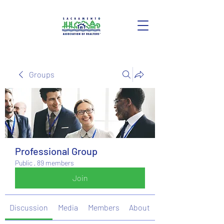
Groups
Professional Group
Public
·
89 members
Join
Discussion
Media
Members
About