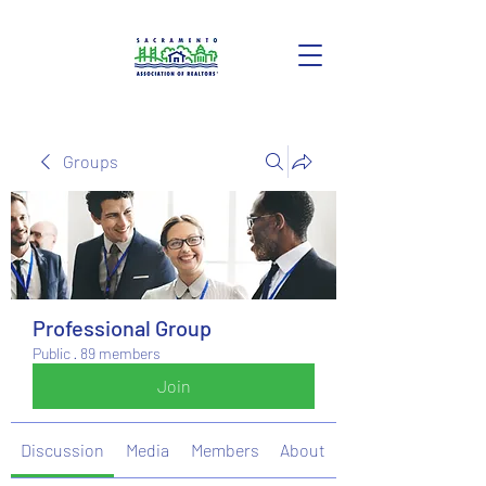
Groups
Professional Group
Public
·
89 members
Join
Discussion
Media
Members
About