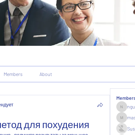
Members
About
Member
ендует
ngu
nguyenk
mas
етод для похудения
massive.
Sus
ния - получите результаты за меньшее 