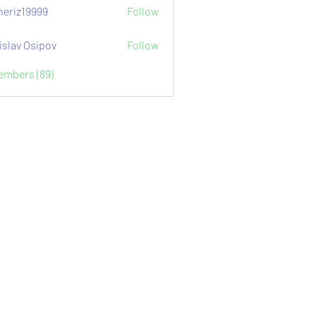
eriz19999
Follow
9999
islav Osipov
Follow
Members (89)