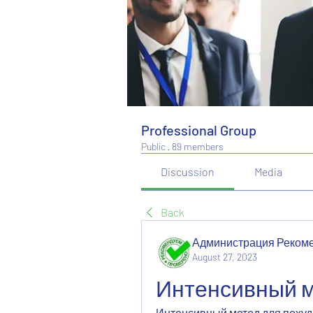
Professional Group
Public
·
89 members
Discussion
Media
Back
Администрация Реком
August 27, 2023
Интенсивный м
Интенсивный метод для похуде