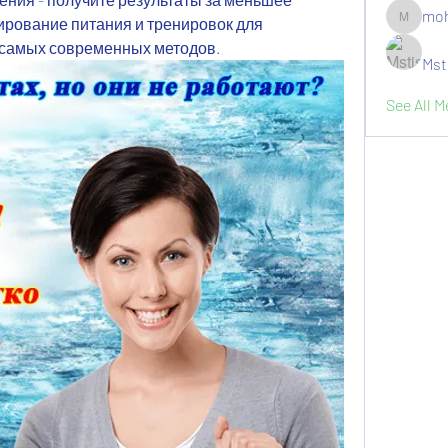
moh
рование питания и тренировок для 
moheriz1
 самых современных методов.
Mst
See All 