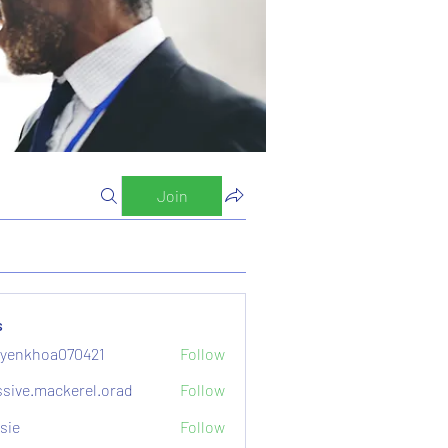
Join
s
yenkhoa070421
Follow
hoa070421
sive.mackerel.orad
Follow
mackerel.orad
sie
Follow