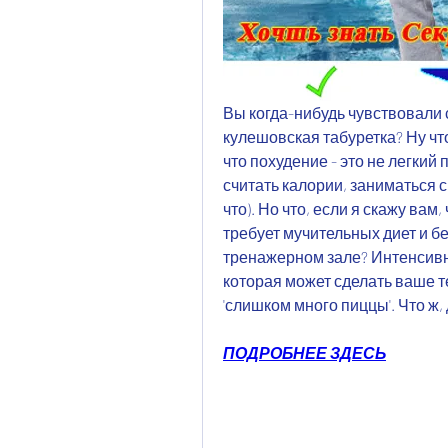
Вы когда-нибудь чувствовали с
кулешовская табуретка? Ну что
что похудение - это не легкий 
считать калории, заниматься с
что). Но что, если я скажу вам
требует мучительных диет и бе
тренажерном зале? Интенсивны
которая может сделать ваше т
'слишком много пиццы'. Что ж
ПОДРОБНЕЕ ЗДЕСЬ