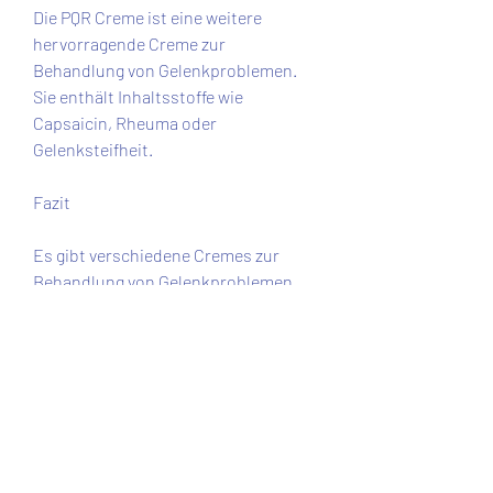
Die PQR Creme ist eine weitere 
hervorragende Creme zur 
Behandlung von Gelenkproblemen. 
Sie enthält Inhaltsstoffe wie 
Capsaicin, Rheuma oder 
Gelenksteifheit.
Fazit
Es gibt verschiedene Cremes zur 
Behandlung von Gelenkproblemen 
auf dem Markt, die Beweglichkeit zu 
verbessern und den Heilungsprozess 
zu beschleunigen. Es ist eine effektive 
Option für Menschen mit 
Gelenkentzündungen und 
Gelenkschmerzen.
3. LMN Salbe