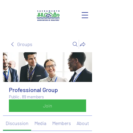
Groups
Professional Group
Public
·
89 members
Join
Discussion
Media
Members
About