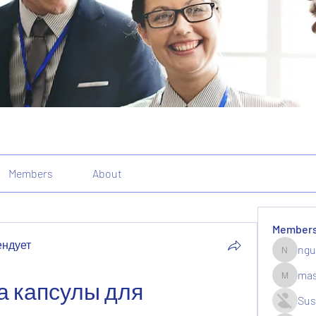
Members
About
Member
ендует
ngu
nguyenk
mas
 капсулы для 
massive.
Sus