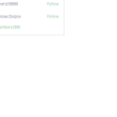
eriz19999
Follow
9999
islav Osipov
Follow
Members (89)