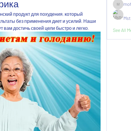
рика
moh
moheriz1
нский продукт для похудения, который 
Mst
ьтаты без применения диет и усилий. Наши 
т вам достичь своей цели быстро и легко.
See All 