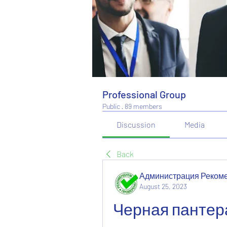
Professional Group
Public
·
89 members
Discussion
Media
Back
Администрация Реком
August 25, 2023
Черная пантера