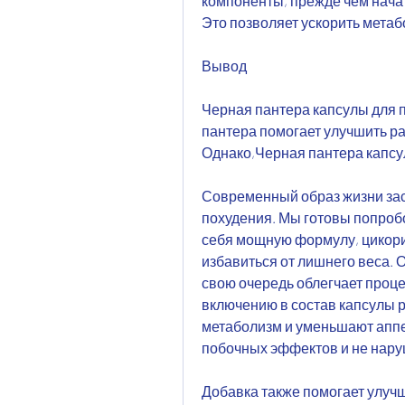
компоненты, прежде чем начать
Это позволяет ускорить метаб
Вывод
Черная пантера капсулы для п
пантера помогает улучшить ра
Однако,Черная пантера капсу
Современный образ жизни заст
похудения. Мы готовы попробо
себя мощную формулу, цикория
избавиться от лишнего веса. 
свою очередь облегчает проце
включению в состав капсулы р
метаболизм и уменьшают аппет
побочных эффектов и не нару
Добавка также помогает улучш