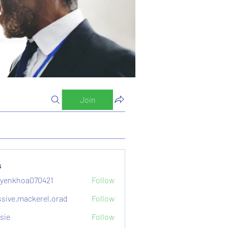
Join
s
yenkhoa070421
Follow
hoa070421
sive.mackerel.orad
Follow
mackerel.orad
sie
Follow