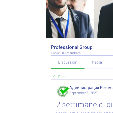
Professional Group
Public
·
89 members
Discussion
Media
Back
Администрация Реком
September 8, 2023
2 settimane di di
Scopri la migliore dieta per calci