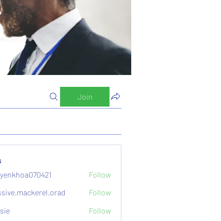
Join
s
yenkhoa070421
Follow
hoa070421
sive.mackerel.orad
Follow
mackerel.orad
sie
Follow