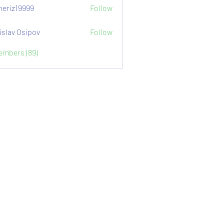
eriz19999
Follow
9999
islav Osipov
Follow
Members (89)