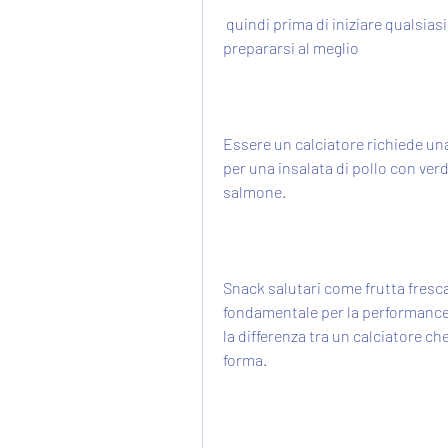
 quindi prima di iniziare qualsiasi dieta,2 settimane di dieta per il calciatore: come 
prepararsi al meglio
Essere un calciatore richiede una
per una insalata di pollo con verdu
salmone.
Snack salutari come frutta fresca
fondamentale per la performance 
la differenza tra un calciatore ch
forma.