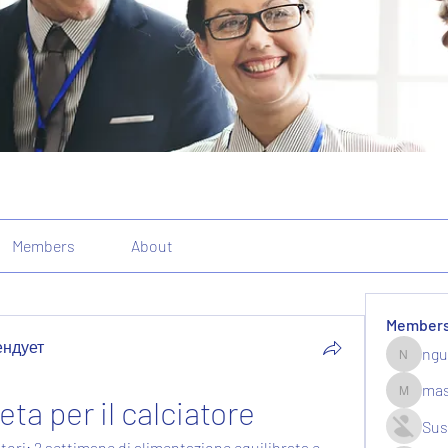
Members
About
Member
ендует
ngu
nguyenk
mas
eta per il calciatore
massive.
Sus
atori: 2 settimane di alimentazione equilibrata e 