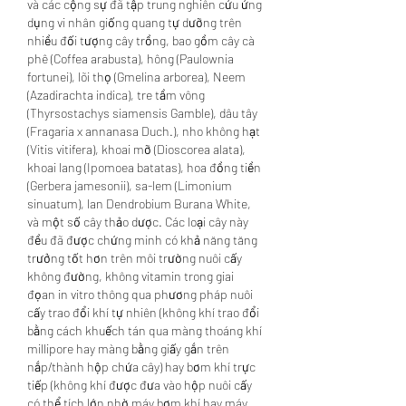
và các cộng sự đã tập trung nghiên cứu ứng 
dụng vi nhân giống quang tự dưỡng trên 
nhiều đối tượng cây trồng, bao gồm cây cà 
phê (Coffea arabusta), hông (Paulownia 
fortunei), lõi thọ (Gmelina arborea), Neem 
(Azadirachta indica), tre tầm vông 
(Thyrsostachys siamensis Gamble), dâu tây 
(Fragaria x annanasa Duch.), nho không hạt 
(Vitis vitifera), khoai mỡ (Dioscorea alata), 
khoai lang (Ipomoea batatas), hoa đồng tiền 
(Gerbera jamesonii), sa-lem (Limonium 
sinuatum), lan Dendrobium Burana White, 
và một số cây thảo dược. Các loại cây này 
đều đã được chứng minh có khả năng tăng 
trưởng tốt hơn trên môi trường nuôi cấy 
không đường, không vitamin trong giai 
đọan in vitro thông qua phương pháp nuôi 
cấy trao đổi khí tự nhiên (không khí trao đổi 
bằng cách khuếch tán qua màng thoáng khí 
millipore hay màng bằng giấy gắn trên 
nắp/thành hộp chứa cây) hay bơm khí trực 
tiếp (không khí được đưa vào hộp nuôi cấy 
có thể tích lớn nhờ máy bơm khí hay máy 