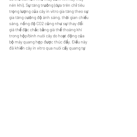
nén khí). Sự tăng trưởng (dựa trên chỉ tiêu 
trọng lượng của cây in vitro gia tăng theo sự 
gia tăng cường độ ánh sáng, thời gian chiếu 
sáng, nồng độ CO2 cũng như sự thay đổi 
giá thể đặc chắc bằng giá thể thoáng khí 
trong hộp/bình nuôi cây do hoạt động của 
bộ máy quang hợp được thúc đẩy. Điều này 
đã khiến cây in vitro qua nuôi cấy quang tự 
dưỡng có chất lượng tốt hơn khi nuôi cấy 
theo kiểu truyền thống (trên môi trường có 
đường và vitamin), dẫn đến tỷ lệ sống cao 
hơn khi được đưa ra vườn ươm.
Phương pháp nuôi cấy này cũng đã được 
chứng minh tính ưu việt khi đối tượng 
nghiên cứu là những cây thảo dược như 
Phyllanthus amarus Schum. &Amp; 
Thonn., Plectranthus amboinicus (Lour.) 
Spreng., hay Angelica acutiloba (Siebold & 
Zucc.) Kitagawa. Sự thay đổi hàm lượng các 
thành phần lignan hay tinh dầu trong cây in 
vitro theo thời gian nuôi cấy đã được chứng 