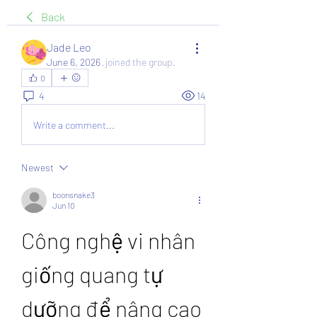
Back
Jade Leo
June 6, 2026
·
joined the group.
0
4
14
Write a comment...
Newest
boonsnake3
Jun 10
Công nghệ vi nhân 
giống quang tự 
dưỡng để nâng cao 