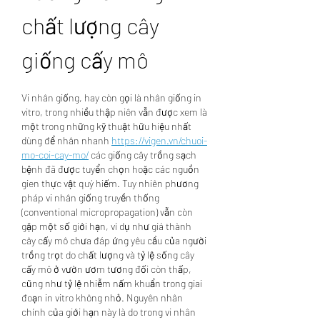
chất lượng cây 
giống cấy mô
Vi nhân giống, hay còn gọi là nhân giống in 
vitro, trong nhiều thập niên vẫn được xem là 
một trong những kỹ thuật hữu hiệu nhất 
dùng để nhân nhanh 
https://vigen.vn/chuoi-
mo-coi-cay-mo/
 các giống cây trồng sạch 
bệnh đã được tuyển chọn hoặc các nguồn 
gien thực vật quý hiếm. Tuy nhiên phương 
pháp vi nhân giống truyền thống 
(conventional micropropagation) vẫn còn 
gặp một số giới hạn, ví dụ như giá thành 
cây cấy mô chưa đáp ứng yêu cầu của người 
trồng trọt do chất lượng và tỷ lệ sống cây 
cấy mô ở vườn ươm tương đối còn thấp, 
cũng như tỷ lệ nhiễm nấm khuẩn trong giai 
đoạn in vitro không nhỏ. Nguyên nhân 
chính của giới hạn này là do trong vi nhân 