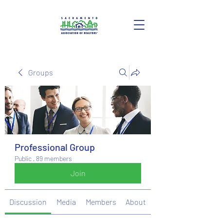
Groups
Professional Group
Public
·
89 members
Join
Discussion
Media
Members
About