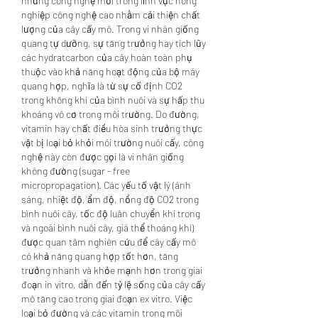
những công nghệ mới trong lĩnh vực nông 
nghiệp công nghệ cao nhằm cải thiện chất 
lượng của cây cấy mô. Trong vi nhân giống 
quang tự dưỡng, sự tăng trưởng hay tích lũy 
các hydratcarbon của cây hoàn toàn phụ 
thuộc vào khả năng hoạt động của bộ máy 
quang hợp, nghĩa là từ sự cố định CO2 
trong không khí của bình nuôi và sự hấp thu 
khoáng vô cơ trong môi trường. Do đường, 
vitamin hay chất điều hòa sinh trưởng thực 
vật bị loại bỏ khỏi môi trường nuôi cấy, công 
nghệ này còn được gọi là vi nhân giống 
không đường (sugar - free 
micropropagation). Các yếu tố vật lý (ánh 
sáng, nhiệt độ, ẩm độ, nồng độ CO2 trong 
bình nuôi cây, tốc độ luân chuyển khí trong 
và ngoài bình nuôi cây, giá thể thoáng khí) 
được quan tâm nghiên cứu để cây cấy mô 
có khả năng quang hợp tốt hơn, tăng 
trưởng nhanh và khỏe mạnh hơn trong giai 
đoạn in vitro, dẫn đến tỷ lệ sống của cây cấy 
mô tăng cao trong giai đoạn ex vitro. Việc 
loại bỏ đường và các vitamin trong môi 