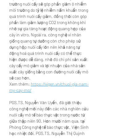
trường nuôi cấy sẽ góp phần giảm ô nhiễm 
môi trường do tỷ lệ nhiễm nấm khuẩn trong 
quá trình nuôi cấy giảm, đồng thời còn góp 
phần làm giảm lượng CO2 trong không khí 
nhờ sự gia tăng hoạt động quang hợp của 
cây in vitro. Ngoài ra, công nghệ vi nhân 
giống quang tự dưỡng còn cho phép sử 
dụng hộp nuôi cấy lớn nên khả năng tự 
động hoá quá trình nuôi cấy có thể thực 
hiện được dễ dàng, nhờ đó chi phí sản xuất 
cây cấy mô giảm và lợi nhuận của nhà sản 
xuất cây giống bằng con đường nuôi cấy mô 
sẽ cao hơn.
Xem thêm: 
https://vigen.vn/chuoi-gia-nam-
my-cay-mo/
PGS.TS. Nguyễn Văn Uyển, đã giới thiệu 
công nghệ mới này đến các nhà nghiên cứu 
nuôi cấy mô tế bào thực vật trong nước từ 
giữa thập niên 90. Hơn mười năm qua, tại 
Phòng Công nghệ tế bào thực vật, Viện Sinh 
học nhiệt đới, PGS.TS. Nguyễn Thị Quỳnh 