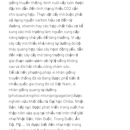
giống truyền thống, bình nuôi cấy luôn được 
đậy kín dẫn đến tình trạng thiếu CO2 cần 
cho quang hợp. Thực vật cấy mô buộc phải 
sử dụng nguồn carbon hữu cơ đến từ 
đường, vitamin hay các hợp chất hữu cơ bổ 
sung vào môi trường làm nguồn cung cấp 
năng lượng chủ yếu để tăng trưởng. Vì vậy 
cây cấy mô thiếu khả năng tự dưỡng do bộ 
máy quang hợp của cây họat động yếu, dẫn 
đến việc cây cấy mô tăng trưởng chậm ở 
giai đoạn vườn ươm với tỷ lệ sống không 
cao và đòi hỏi nhiều công chăm sóc.
Để cải tiến phương pháp vi nhân giống 
truyền thống đã và đang được phổ biến ở 
nhiều quốc gia trong đó có Việt Nam, vi 
nhân giống quang tự dưỡng 
(photoautotrophic micropropagation) được 
nghiên cứu khởi đầu từ Đại học Chiba, Nhật 
Bản, tiếp tục được phát triển trong suốt hai 
thập niên vừa qua tại nhiều nơi trên thế giới 
như Nhật Bản, Hàn Quốc, Trung Quốc, Ấn 
Độ, Mỹ,... Và được biết đến như một trong 