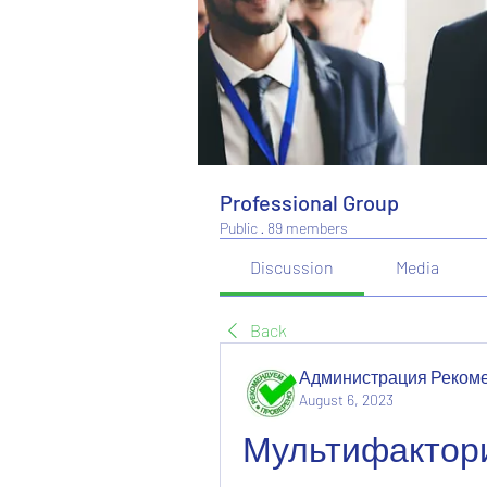
Professional Group
Public
·
89 members
Discussion
Media
Back
Администрация Реком
August 6, 2023
Мультифактори