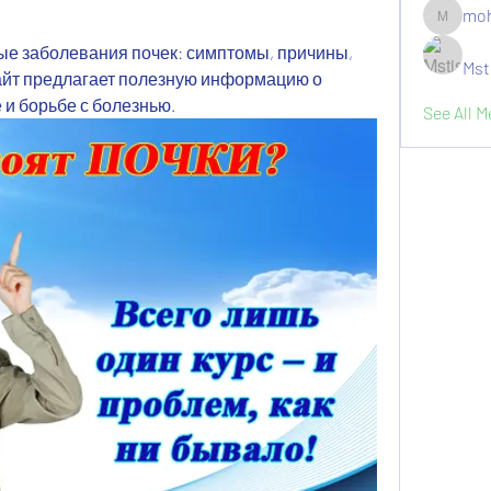
moh
moheriz1
е заболевания почек: симптомы, причины, 
Mst
айт предлагает полезную информацию о 
 и борьбе с болезнью.
See All 