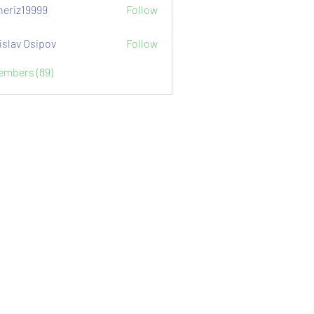
eriz19999
Follow
9999
islav Osipov
Follow
Members (89)