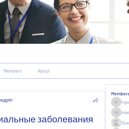
Members
About
Member
ендует
ngu
nguyenk
mas
альные заболевания 
massive.
Sus