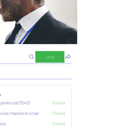
Join
s
yenkhoa070421
Follow
hoa070421
sive.mackerel.orad
Follow
mackerel.orad
sie
Follow