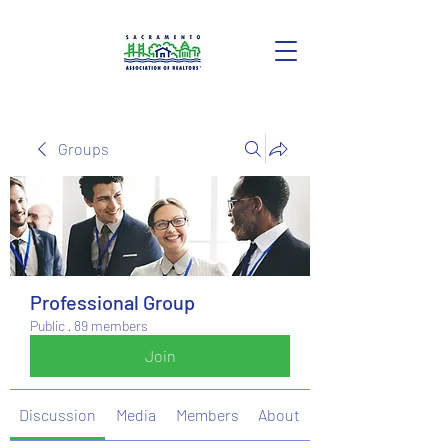
Groups
Professional Group
Public
·
89 members
Join
Discussion
Media
Members
About