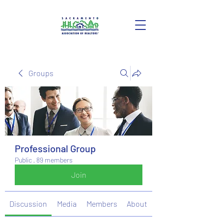
Groups
Professional Group
Public
·
89 members
Join
Discussion
Media
Members
About