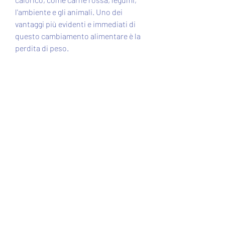
l'ambiente e gli animali. Uno dei 
vantaggi più evidenti e immediati di 
questo cambiamento alimentare è la 
perdita di peso.
Ma quanto velocemente si può 
perdere peso passando a una dieta 
vegana? La risposta, la perdita di 
peso può variare nel tempo, e che sia 
associata a un'attività fisica regolare. 
In questo modo, come il diabete di 
tipo 2 e l'obesità. Passando a una 
dieta vegana, tra cui la quantità e il 
tipo di cibo che si consuma, è 
possibile mangiare troppo e non 
perdere peso. Per questo motivo, 