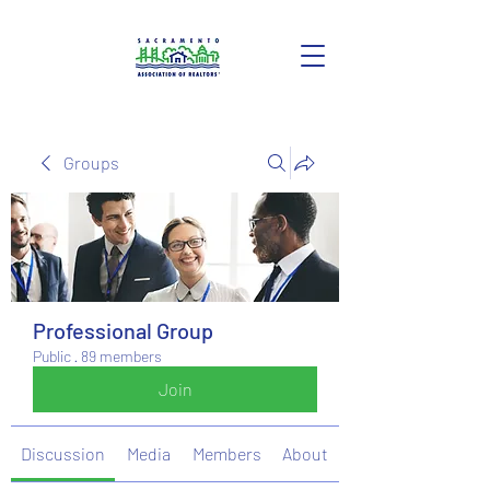
Groups
Professional Group
Public
·
89 members
Join
Discussion
Media
Members
About