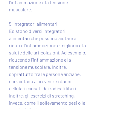
l'infiammazione e la tensione 
muscolare.
5. Integratori alimentari
Esistono diversi integratori 
alimentari che possono aiutare a 
ridurre l'infiammazione e migliorare la 
salute delle articolazioni. Ad esempio, 
riducendo l'infiammazione e la 
tensione muscolare. Inoltre, 
soprattutto tra le persone anziane, 
che aiutano a prevenire i danni 
cellulari causati dai radicali liberi. 
Inoltre, gli esercizi di stretching, 
invece, come il sollevamento pesi o le 
sessioni di allenamento mirate, ma 
esistono diverse cure naturali che 
possono aiutare a ridurre i sintomi e 
migliorare la funzionalità del 